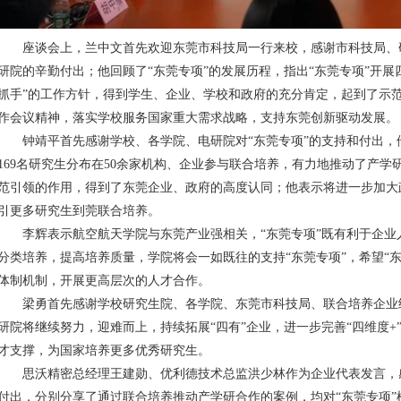
座谈会上，兰中文首先欢迎东莞市科技局一行来校，感谢市科技局、
研院的辛勤付出；他回顾了“东莞专项”的发展历程，指出“东莞专项”开展
抓手”的工作方针，得到学生、企业、学校和政府的充分肯定，起到了示
作会议精神，落实学校服务国家重大需求战略，支持东莞创新驱动发展。
钟靖平首先感谢学校、各学院、电研院对“东莞专项”的支持和付出，他
169名研究生分布在50余家机构、企业参与联合培养，有力地推动了产
范引领的作用，得到了东莞企业、政府的高度认同；他表示将进一步加大
引更多研究生到莞联合培养。
李辉表示航空航天学院与东莞产业强相关，“东莞专项”既有利于企业
分类培养，提高培养质量，学院将会一如既往的支持“东莞专项”，希望“
体制机制，开展更高层次的人才合作。
梁勇首先感谢学校研究生院、各学院、东莞市科技局、联合培养企业给
研院将继续努力，迎难而上，持续拓展“四有”企业，进一步完善“四维度
才支撑，为国家培养更多优秀研究生。
思沃精密总经理王建勋、优利德技术总监洪少林作为企业代表发言，
付出，分别分享了通过联合培养推动产学研合作的案例，均对“东莞专项