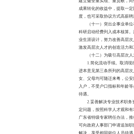
建立健全重实绩、重贡献，向
成果转化的收益中，提取一定
度，也可采取协议方式高薪聘
（十一）突出企事业单位在
科研启动经费列入成本核算。
业生涯设计，努力改善高层次
激发高层次人才的创造活力和
（十二）为吸引高层次人才
1.简化流动手续。取消现行
进本意见第三条所列的高层次
女、父母均可随迁来粤，公安
入户，不受户口指标和年龄等
待遇。
2.妥善解决专业技术职务资
定问题，按照科学人才观和有
广东省特级专家聘任办法，推
可向政府人事部门申请追加职
解决，享受相同岗位人员待遇