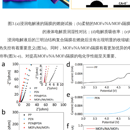
图3.(a)浸润电解液的隔膜的燃烧试验；(b)柔韧的MOFs/NA/MOFs隔膜；(
的液体电解质润湿性对比；(d)电解质吸收率；(e
浸润电解液后的三明治结构复合隔膜在燃烧后没有出现明显的收缩破
热失控有着重要意义(图3a)。同时，MOFs/NA/MOFs隔膜有着更加
持率(图3c-e)。对提高MOFs/NA/MOFs隔膜的电化学性能至关重要。