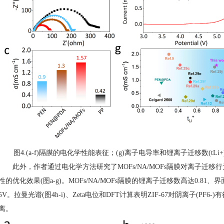
图4.(a-f)隔膜的电化学性能表征；(g)离子电导率和锂离子迁移数(tLi+)对
此外，作者通过电化学方法研究了MOFs/NA/MOFs隔膜对离子迁移
性的优化效果(图a-g)。MOFs/NA/MOFs隔膜的锂离子迁移数高达0.81
5V。拉曼光谱(图4h-i)、Zeta电位和DFT计算表明ZIF-67对阴离子(P
离。