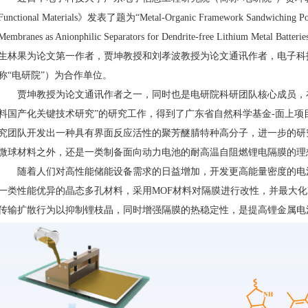
Functional Materials》发表了题为“Metal-Organic Framework Sandwiching Poro
Membranes as Anionphilic Separators for Dendrite-free Lithium 
生林果为论文第一作者，贾坤教授和刘孝波教授为论文通讯作者，电子科
称“电研院”）为合作单位。
贾坤教授为论文通讯作者之一，同时也是电研院科研团队核心成员，在
料国产化关键技术研究”的研究工作，得到了广东省自然科学基金-面上项
究团队开发出一种具有界面反应活性的聚芳醚腈特种高分子，进一步的研
微球材料之外，还是一类制备面向动力电池的耐高温自阻燃锂电隔膜的理
随着人们对高性能储能设备需求的日益增加，开发更高能量密度的电池
一类性能优异的晶态多孔材料，采用MOF材料对隔膜进行改性，并最大化
传输扩散行为以抑制锂枝晶，同时增强隔膜的热稳定性，是提高锂金属电