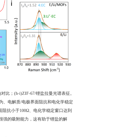
比；(h-i)ZIF-67/锂盐拉曼光谱表征。
行为、电解质/电极界面阻抗和电化学稳定
、界面阻抗小于100Ω、电化学稳定窗口达到
F6-)有很强的吸附能力，这有助于锂盐的解