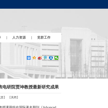
养
人力资源
党群工作
als》发表电研院贾坤教授最新研究成果
此页
】 【
关闭
】
题组在国际著名期刊《Advanced