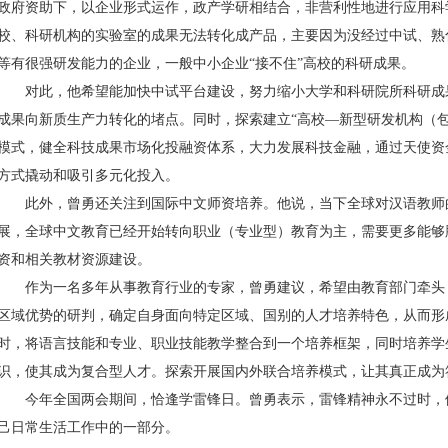
政府资助下，以企业形式运作，政产学研相结合，非营利性地进行应用科
校、科研机构的实验室的成果无法转化成产品，主要因为没经过中试、熟
等有很强研发能力的企业，一般中小企业“接不住”高校的科研成果。
对此，他希望能加快中试平台建设，努力缩小大学和科研院所科研成
成果向新质生产力转化的堵点。同时，探索建立“高校—新型研发机构（
模式，健全科技成果市场化投融资体系，大力发展科技金融，通过天使资
方式撬动和吸引多元化投入。
此外，曾勇还关注到国际中文师资培养。他说，当下全球对汉语教师
展，全球中文教育已经开始转向职业（专业型）教育为主，需要更多能够胜任
资和相关教材资源建设。
作为一名多年从事教育行业的专家，曾勇建议，希望由教育部门牵头
区域优势的研判，确定自身面向特定区域、国别的人才培养特色，从而形
时，将语言技能和专业、职业技能教学整合到一个培养框架，同时培养学
识，使其成为复合型人才。探索开展国内外联合培养模式，让其真正成为
今年全国两会期间，恰逢学雷锋日。曾勇表示，雷锋精神永不过时，
己日常生活工作中的一部分。