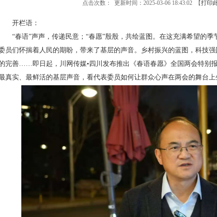
点击次数：
更新时间：2025-03-06 18:43:02 【
打印
开栏语：
“春语”声声，传递民意；“春愿”殷殷，共绘蓝图。在这充满希望的季节
委员们怀揣着人民的期盼，带来了基层的声音。乡村振兴的蓝图，科技强
的完善……即日起，川网传媒•四川发布推出《春语春愿》全国两会特别
最真实、最鲜活的基层声音，看代表委员如何让群众心声在两会的舞台上