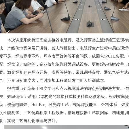
本次讲座系统梳理高速连接器电阻焊、激光焊两类主流焊接工艺现存
法、产线落地案例展开讲解。曾志教授指出，电阻焊生产过程中易出现焊
度不足、焊点宽度不均、焊点表面纹路等不良问题，成因包含CTE失配
配、焊盘设计缺陷等，企业仅能依靠频繁调试设备、更换焊头临时改善，
案。激光焊则存在焊点开裂、虚焊等缺陷，常规调整参数、通氮气等方式
合、不良识别难度大，同时增加工程师研发与新人培训成本。
报告重点介绍基于深度学习和点云视觉算法的焊点检测解决方案。传
差、效率偏低；采用3D结构光的非接触式检测精度达微米级，检测效率提
动，覆盖电阻焊、Hot-Bar、激光焊工艺，统筹焊接能量、钎料体系、
度性能测试、工艺仿真积累工程数据，搭建连接器工艺数据库，构建知识
联，实现工艺自动化推理与设计。