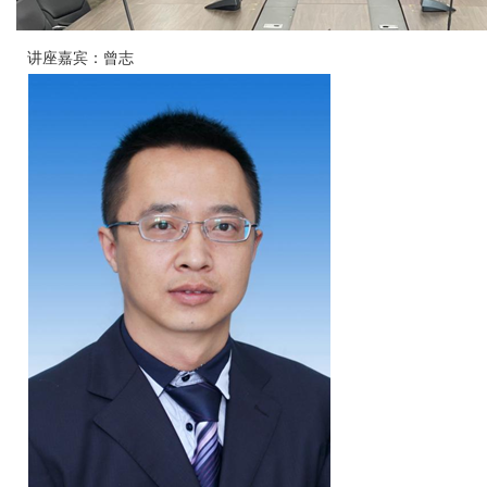
讲座嘉宾：曾志