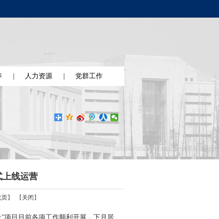
养
人力资源
党群工作
式上线运营
此页
】 【
关闭
】
云”项目目前各项工作顺利开展，下月居