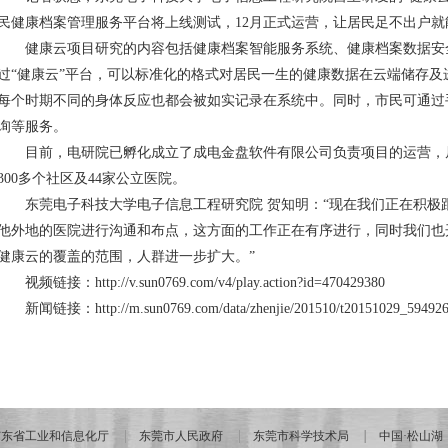
民健康档案管理服务平台将上线测试，12月正式运营，让居民足不出户
健康云项目研究的内容包括健康档案智能服务系统、健康档案数据安
过“健康云”平台，可以标准化的格式对居民一生的健康数据在云端储存
每个时期不同的身体反应也都会被如实记录在系统中。同时，市民可通过
询等服务。
目前，电研院已孵化成立了成电金盘软件有限公司负责项目的运营，
300多个社区及44家公立医院。
东莞电子科技大学电子信息工程研究院 贺知明：“现在我们正在积极
他外地的医院进行沟通和布点，这方面的工作正在有序进行，同时我们也
健康云的覆盖的范围，人群进一步扩大。”
视频链接：
http://v.sun0769.com/v4/play.action?id=470429380
新闻链接：
http://m.sun0769.com/data/zhenjie/201510/t20151029_59492
广东省工业和信息化厅
东莞市人民政府
东莞市科学技术局
中国·松山湖