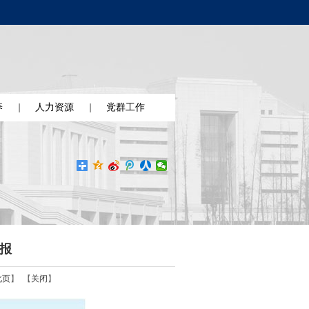
养
人力资源
党群工作
简报
此页
】 【
关闭
】